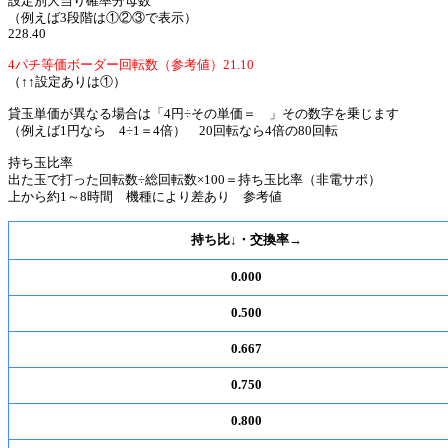
設定別大当り確率分母数
（例えば3段階は①②③で表示）
228.40
4パチ等価ボーダー回転数（参考値）21.10
（↑↑設定ありは①）
貸玉単価が異なる場合は「4円÷その単価＝ 」その数字を乗じます
（例えば1円なら 4÷1＝4倍） 20回転なら4倍の80回転
持ち玉比率
出た玉で打った回転数÷総回転数×100＝持ち玉比率（非電サポ）
上から約1～8時間 機種により差あり 参考値
持ち比↓・交換率→
0.000
0.500
0.667
0.750
0.800