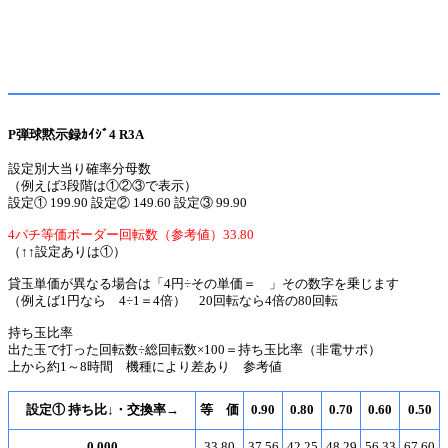
P弾球黙示録ｶｲｼﾞ4 R3A
設定別大当り確率分母数
（例えば3段階は①②③で表示）
設定① 199.90 設定② 149.60 設定③ 99.90
4パチ等価ボーダー回転数（参考値）33.80
（↑↑設定ありは①）
貸玉単価が異なる場合は「4円÷その単価＝ 」その数字を乗じます
（例えば1円なら 4÷1＝4倍） 20回転なら4倍の80回転
持ち玉比率
出た玉で打った回転数÷総回転数×100＝持ち玉比率（非電サポ）
上から約1～8時間 機種により差あり 参考値
設定① 持ち比↓・交換率→
等 価
0.90
0.80
0.70
0.60
0.50
0.000
33.80
37.56
42.25
48.29
56.33
67.60