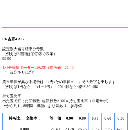
CR吉宗4 A02
設定別大当り確率分母数
（例えば3段階は①②③で表示）
99.90
4パチ等価ボーダー回転数（参考値）21.40
（↑↑設定ありは①）
貸玉単価が異なる場合は「4円÷その単価＝ 」その数字を乗じます
（例えば1円なら 4÷1＝4倍） 20回転なら4倍の80回転
持ち玉比率
出た玉で打った回転数÷総回転数×100＝持ち玉比率（非電サポ）
上から約1～8時間 機種により差あり 参考値
持ち比↓・交換率→
等 価
0.90
0.80
0.70
0.60
0.50
0.000
21.40
23.78
26.75
30.57
35.67
42.80