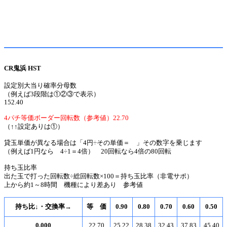
CR鬼浜 HST
設定別大当り確率分母数
（例えば3段階は①②③で表示）
152.40
4パチ等価ボーダー回転数（参考値）22.70
（↑↑設定ありは①）
貸玉単価が異なる場合は「4円÷その単価＝ 」その数字を乗じます
（例えば1円なら 4÷1＝4倍） 20回転なら4倍の80回転
持ち玉比率
出た玉で打った回転数÷総回転数×100＝持ち玉比率（非電サポ）
上から約1～8時間 機種により差あり 参考値
持ち比↓・交換率→
等 価
0.90
0.80
0.70
0.60
0.50
0.000
22.70
25.22
28.38
32.43
37.83
45.40