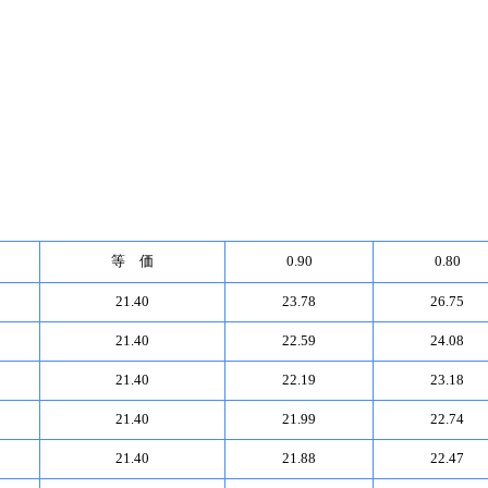
等 価
0.90
0.80
21.40
23.78
26.75
21.40
22.59
24.08
21.40
22.19
23.18
21.40
21.99
22.74
21.40
21.88
22.47