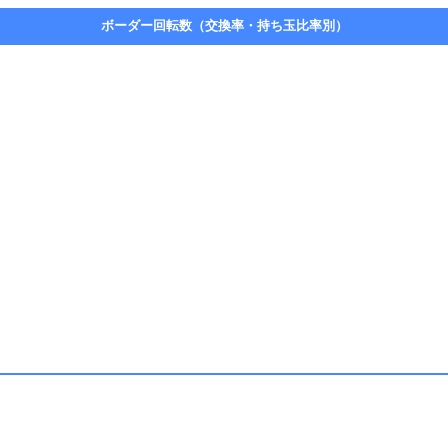
ボーダー回転数（交換率・持ち玉比率別）