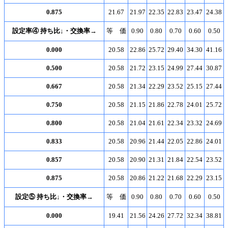
0.875
21.67
21.97
22.35
22.83
23.47
24.38
設定率④ 持ち比↓・交換率→
等 価
0.90
0.80
0.70
0.60
0.50
0.000
20.58
22.86
25.72
29.40
34.30
41.16
0.500
20.58
21.72
23.15
24.99
27.44
30.87
0.667
20.58
21.34
22.29
23.52
25.15
27.44
0.750
20.58
21.15
21.86
22.78
24.01
25.72
0.800
20.58
21.04
21.61
22.34
23.32
24.69
0.833
20.58
20.96
21.44
22.05
22.86
24.01
0.857
20.58
20.90
21.31
21.84
22.54
23.52
0.875
20.58
20.86
21.22
21.68
22.29
23.15
設定⑤ 持ち比↓・交換率→
等 価
0.90
0.80
0.70
0.60
0.50
0.000
19.41
21.56
24.26
27.72
32.34
38.81