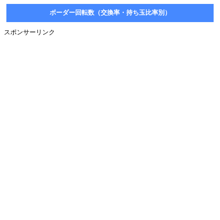
ボーダー回転数（交換率・持ち玉比率別）
スポンサーリンク