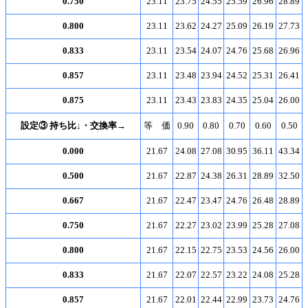
0.750
23.11
23.75
24.55
25.59
26.96
28.89
0.800
23.11
23.62
24.27
25.09
26.19
27.73
0.833
23.11
23.54
24.07
24.76
25.68
26.96
0.857
23.11
23.48
23.94
24.52
25.31
26.41
0.875
23.11
23.43
23.83
24.35
25.04
26.00
設定③ 持ち比↓・交換率→
等 価
0.90
0.80
0.70
0.60
0.50
0.000
21.67
24.08
27.08
30.95
36.11
43.34
0.500
21.67
22.87
24.38
26.31
28.89
32.50
0.667
21.67
22.47
23.47
24.76
26.48
28.89
0.750
21.67
22.27
23.02
23.99
25.28
27.08
0.800
21.67
22.15
22.75
23.53
24.56
26.00
0.833
21.67
22.07
22.57
23.22
24.08
25.28
0.857
21.67
22.01
22.44
22.99
23.73
24.76