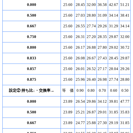
0.000
25.60
28.45
32.00
36.58
42.67
51.21
0.500
25.60
27.03
28.80
31.09
34.14
38.41
0.667
25.60
26.55
27.74
29.26
31.29
34.14
0.750
25.60
26.31
27.20
28.35
29.87
32.00
0.800
25.60
26.17
26.88
27.80
29.02
30.72
0.833
25.60
26.08
26.67
27.43
28.45
29.87
0.857
25.60
26.01
26.52
27.17
28.04
29.26
0.875
25.60
25.96
26.40
26.98
27.74
28.80
設定② 持ち比↓・交換率→
等 価
0.90
0.80
0.70
0.60
0.50
0.000
23.89
26.54
29.86
34.12
39.81
47.77
0.500
23.89
25.21
26.87
29.01
31.85
35.83
0.667
23.89
24.77
25.88
27.30
29.19
31.85