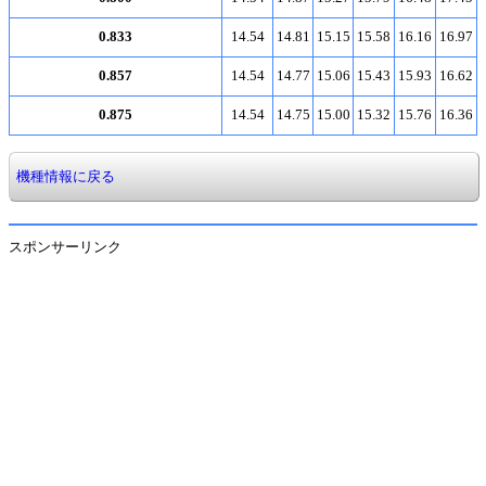
0.833
14.54
14.81
15.15
15.58
16.16
16.97
0.857
14.54
14.77
15.06
15.43
15.93
16.62
0.875
14.54
14.75
15.00
15.32
15.76
16.36
機種情報に戻る
スポンサーリンク