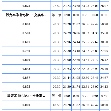
0.875
22.52
23.24
23.68
24.25
25.01
26.07
設定率④ 持ち比↓・交換率→
等 価
0.90
0.80
0.70
0.60
0.50
0.000
20.30
28.28
31.82
36.36
42.42
50.90
0.500
20.30
24.29
26.06
28.33
31.36
35.60
0.667
20.30
22.96
24.14
25.65
27.67
30.50
0.750
20.30
22.30
23.18
24.32
25.83
27.95
0.800
20.30
21.90
22.60
23.51
24.72
26.42
0.833
20.30
21.63
22.22
22.98
23.99
25.40
0.857
20.30
21.44
21.95
22.60
23.46
24.67
0.875
20.30
21.30
21.74
22.31
23.07
24.13
設定⑤ 持ち比↓・交換率→
等 価
0.90
0.80
0.70
0.60
0.50
0.000
18.58
28.28
31.82
36.36
42.42
50.90