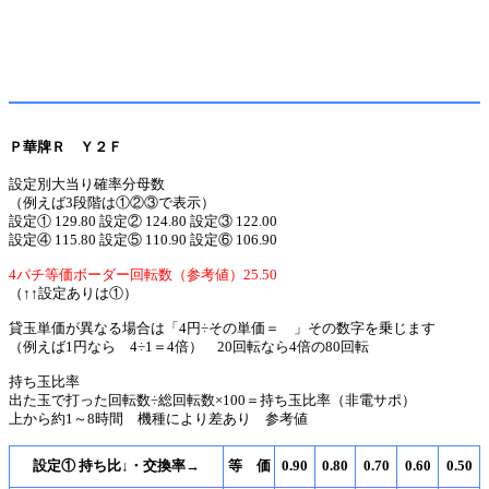
Ｐ華牌Ｒ Ｙ２Ｆ
設定別大当り確率分母数
（例えば3段階は①②③で表示）
設定① 129.80 設定② 124.80 設定③ 122.00
設定④ 115.80 設定⑤ 110.90 設定⑥ 106.90
4パチ等価ボーダー回転数（参考値）25.50
（↑↑設定ありは①）
貸玉単価が異なる場合は「4円÷その単価＝ 」その数字を乗じます
（例えば1円なら 4÷1＝4倍） 20回転なら4倍の80回転
持ち玉比率
出た玉で打った回転数÷総回転数×100＝持ち玉比率（非電サポ）
上から約1～8時間 機種により差あり 参考値
設定① 持ち比↓・交換率→
等 価
0.90
0.80
0.70
0.60
0.50