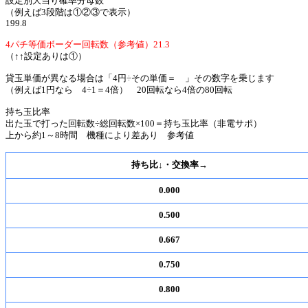
設定別大当り確率分母数
（例えば3段階は①②③で表示）
199.8
4パチ等価ボーダー回転数（参考値）21.3
（↑↑設定ありは①）
貸玉単価が異なる場合は「4円÷その単価＝ 」その数字を乗じます
（例えば1円なら 4÷1＝4倍） 20回転なら4倍の80回転
持ち玉比率
出た玉で打った回転数÷総回転数×100＝持ち玉比率（非電サポ）
上から約1～8時間 機種により差あり 参考値
持ち比↓・交換率→
0.000
0.500
0.667
0.750
0.800