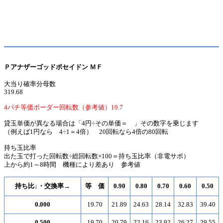
Ｐアナザーゴッドポセイドン ＭＦ
大当り確率分母数
319.68
4パチ等価ボーダー回転数（参考値）19.7
貸玉単価が異なる場合は「4円÷その単価＝ 」その数字を乗じます
（例えば1円なら 4÷1＝4倍） 20回転なら4倍の80回転
持ち玉比率
出た玉で打った回転数÷総回転数×100＝持ち玉比率（非電サポ）
上から約1～8時間 機種により差あり 参考値
持ち比↓・交換率→
等 価
0.90
0.80
0.70
0.60
0.50
0.000
19.70
21.89
24.63
28.14
32.83
39.40
0.500
19.70
20.79
22.16
23.92
26.27
29.55