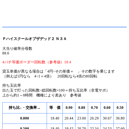
Ｐハイスクールオブザデッド２ Ｎ３Ａ
大当り確率分母数
88.6
4パチ等価ボーダー回転数（参考値）18.4
貸玉単価が異なる場合は「4円÷その単価＝ 」その数字を乗じます
（例えば1円なら 4÷1＝4倍） 20回転なら4倍の80回転
持ち玉比率
出た玉で打った回転数÷総回転数×100＝持ち玉比率（非電サポ）
上から約1～8時間 機種により差あり 参考値
持ち比↓・交換率→
等 価
0.90
0.80
0.70
0.60
0.50
0.000
18.40
20.44
23.00
26.29
30.67
36.80
0.500
18.40
19.42
20.70
22.34
24.53
27.60