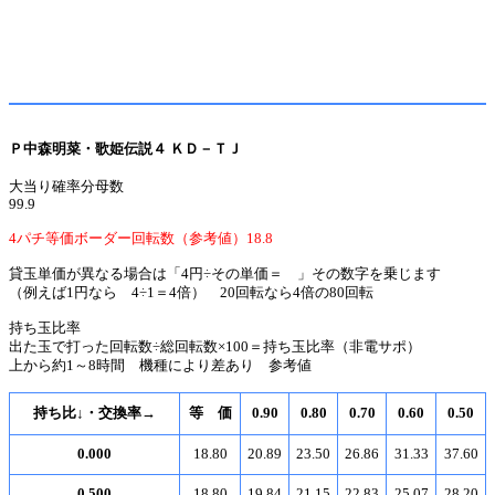
Ｐ中森明菜・歌姫伝説４ ＫＤ－ＴＪ
大当り確率分母数
99.9
4パチ等価ボーダー回転数（参考値）18.8
貸玉単価が異なる場合は「4円÷その単価＝ 」その数字を乗じます
（例えば1円なら 4÷1＝4倍） 20回転なら4倍の80回転
持ち玉比率
出た玉で打った回転数÷総回転数×100＝持ち玉比率（非電サポ）
上から約1～8時間 機種により差あり 参考値
持ち比↓・交換率→
等 価
0.90
0.80
0.70
0.60
0.50
0.000
18.80
20.89
23.50
26.86
31.33
37.60
0.500
18.80
19.84
21.15
22.83
25.07
28.20