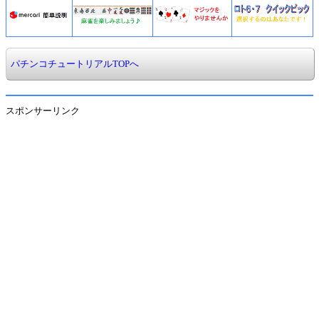
パチンコチュートリアルTOPへ
スポンサーリンク