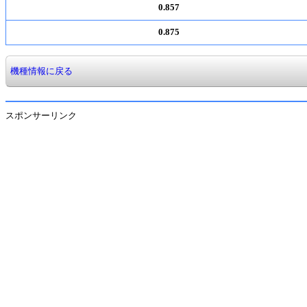
0.857
0.875
機種情報に戻る
スポンサーリンク