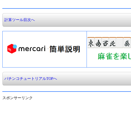
計算ツール目次へ
パチンコチュートリアルTOPへ
スポンサーリンク