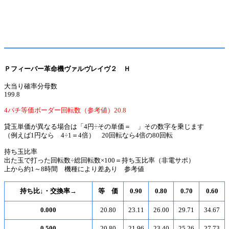
Ｐフィーバー革命機ヴァルヴレイヴ２ Ｈ
大当り確率分母数
199.8
4パチ等価ボーダー回転数（参考値）20.8
貸玉単価が異なる場合は「4円÷その単価＝ 」その数字を乗じます
（例えば1円なら 4÷1＝4倍） 20回転なら4倍の80回転
持ち玉比率
出た玉で打った回転数÷総回転数×100＝持ち玉比率（非電サポ）
上から約1～8時間 機種により差あり 参考値
持ち比↓・交換率→
等 価
0.90
0.80
0.70
0.60
0.000
20.80
23.11
26.00
29.71
34.67
0.500
20.80
21.96
23.40
25.26
27.73