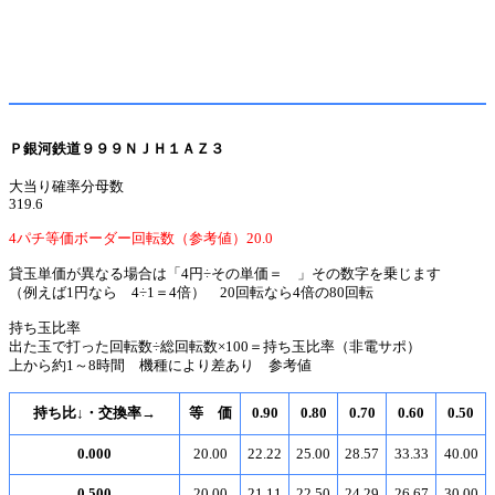
Ｐ銀河鉄道９９９ＮＪＨ１ＡＺ３
大当り確率分母数
319.6
4パチ等価ボーダー回転数（参考値）20.0
貸玉単価が異なる場合は「4円÷その単価＝ 」その数字を乗じます
（例えば1円なら 4÷1＝4倍） 20回転なら4倍の80回転
持ち玉比率
出た玉で打った回転数÷総回転数×100＝持ち玉比率（非電サポ）
上から約1～8時間 機種により差あり 参考値
持ち比↓・交換率→
等 価
0.90
0.80
0.70
0.60
0.50
0.000
20.00
22.22
25.00
28.57
33.33
40.00
0.500
20.00
21.11
22.50
24.29
26.67
30.00