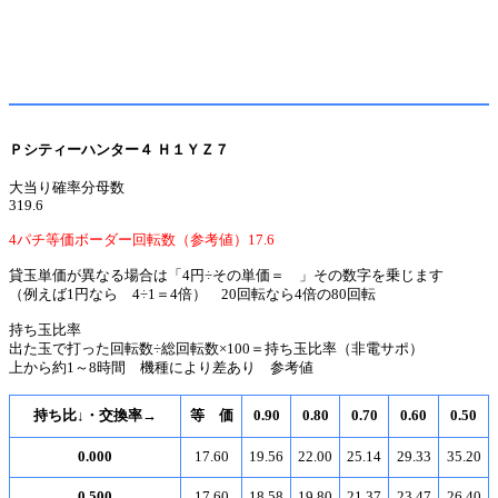
Ｐシティーハンター４ Ｈ１ＹＺ７
大当り確率分母数
319.6
4パチ等価ボーダー回転数（参考値）17.6
貸玉単価が異なる場合は「4円÷その単価＝ 」その数字を乗じます
（例えば1円なら 4÷1＝4倍） 20回転なら4倍の80回転
持ち玉比率
出た玉で打った回転数÷総回転数×100＝持ち玉比率（非電サポ）
上から約1～8時間 機種により差あり 参考値
持ち比↓・交換率→
等 価
0.90
0.80
0.70
0.60
0.50
0.000
17.60
19.56
22.00
25.14
29.33
35.20
0.500
17.60
18.58
19.80
21.37
23.47
26.40