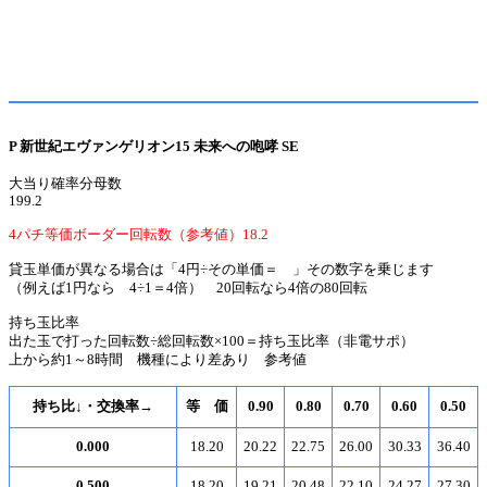
P 新世紀エヴァンゲリオン15 未来への咆哮 SE
大当り確率分母数
199.2
4パチ等価ボーダー回転数（参考値）18.2
貸玉単価が異なる場合は「4円÷その単価＝ 」その数字を乗じます
（例えば1円なら 4÷1＝4倍） 20回転なら4倍の80回転
持ち玉比率
出た玉で打った回転数÷総回転数×100＝持ち玉比率（非電サポ）
上から約1～8時間 機種により差あり 参考値
持ち比↓・交換率→
等 価
0.90
0.80
0.70
0.60
0.50
0.000
18.20
20.22
22.75
26.00
30.33
36.40
0.500
18.20
19.21
20.48
22.10
24.27
27.30