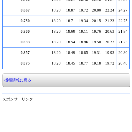
0.667
18.20
18.87
19.72
20.80
22.24
24.27
0.750
18.20
18.71
19.34
20.15
21.23
22.75
0.800
18.20
18.60
19.11
19.76
20.63
21.84
0.833
18.20
18.54
18.96
19.50
20.22
21.23
0.857
18.20
18.49
18.85
19.31
19.93
20.80
0.875
18.20
18.45
18.77
19.18
19.72
20.48
機種情報に戻る
スポンサーリンク