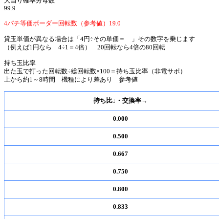
大当り確率分母数
99.9
4パチ等価ボーダー回転数（参考値）19.0
貸玉単価が異なる場合は「4円÷その単価＝ 」その数字を乗じます
（例えば1円なら 4÷1＝4倍） 20回転なら4倍の80回転
持ち玉比率
出た玉で打った回転数÷総回転数×100＝持ち玉比率（非電サポ）
上から約1～8時間 機種により差あり 参考値
持ち比↓・交換率→
0.000
0.500
0.667
0.750
0.800
0.833