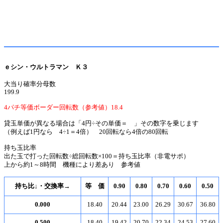
ｅシン・ウルトラマン Ｋ３
大当り確率分母数
199.9
4パチ等価ボーダー回転数（参考値）18.4
貸玉単価が異なる場合は「4円÷その単価＝ 」その数字を乗じます
（例えば1円なら 4÷1＝4倍） 20回転なら4倍の80回転
持ち玉比率
出た玉で打った回転数÷総回転数×100＝持ち玉比率（非電サポ）
上から約1～8時間 機種により差あり 参考値
持ち比↓・交換率→
等 価
0.90
0.80
0.70
0.60
0.50
0.000
18.40
20.44
23.00
26.29
30.67
36.80
0.500
18.40
19.42
20.70
22.34
24.53
27.60