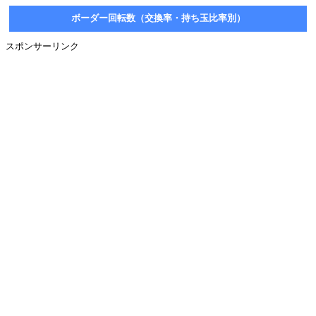
ボーダー回転数（交換率・持ち玉比率別）
スポンサーリンク