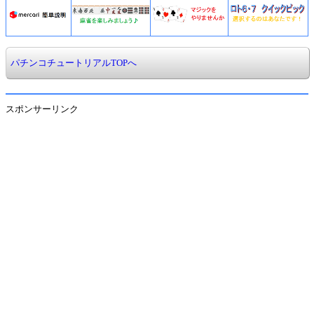
パチンコチュートリアルTOPへ
スポンサーリンク