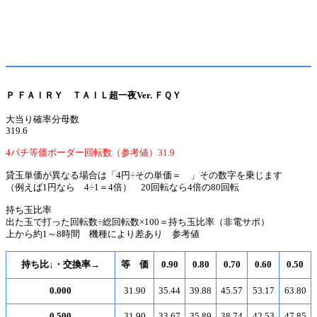
Ｐ ＦＡＩＲＹ ＴＡＩＬ超一夜Ver. ＦＱＹ
大当り確率分母数
319.6
4パチ等価ボーダー回転数（参考値）31.9
貸玉単価が異なる場合は「4円÷その単価＝ 」その数字を乗じます
（例えば1円なら 4÷1＝4倍） 20回転なら4倍の80回転
持ち玉比率
出た玉で打った回転数÷総回転数×100＝持ち玉比率（非電サポ）
上から約1～8時間 機種により差あり 参考値
持ち比↓・交換率→
等 価
0.90
0.80
0.70
0.60
0.50
0.000
31.90
35.44
39.88
45.57
53.17
63.80
0.500
31.90
33.67
35.89
38.74
42.53
47.85