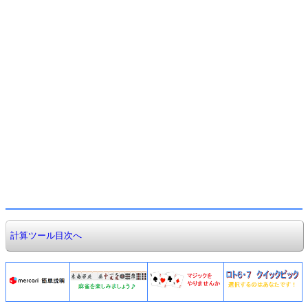
計算ツール目次へ